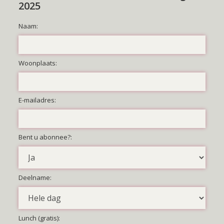
2025
Naam:
Woonplaats:
E-mailadres:
Bent u abonnee?:
Deelname:
Lunch (gratis):