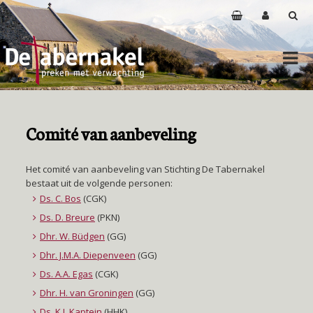
Comité van aanbeveling
Het comité van aanbeveling van Stichting De Tabernakel
bestaat uit de volgende personen:
Ds. C. Bos
(CGK)
Ds. D. Breure
(PKN)
Dhr. W. Büdgen
(GG)
Dhr. J.M.A. Diepenveen
(GG)
Ds. A.A. Egas
(CGK)
Dhr. H. van Groningen
(GG)
Ds. K.J. Kaptein
(HHK)