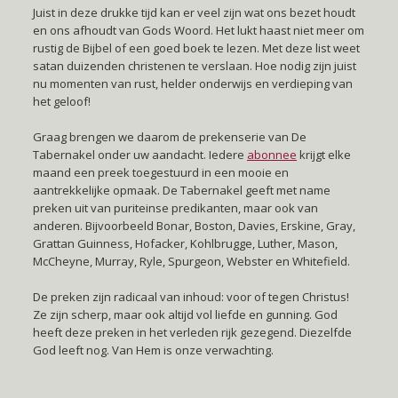
Juist in deze drukke tijd kan er veel zijn wat ons bezet houdt
en ons afhoudt van Gods Woord. Het lukt haast niet meer om
rustig de Bijbel of een goed boek te lezen. Met deze list weet
satan duizenden christenen te verslaan. Hoe nodig zijn juist
nu momenten van rust, helder onderwijs en verdieping van
het geloof!
Graag brengen we daarom de prekenserie van De
Tabernakel onder uw aandacht. Iedere
abonnee
krijgt elke
maand een preek toegestuurd in een mooie en
aantrekkelijke opmaak. De Tabernakel geeft met name
preken uit van puriteinse predikanten, maar ook van
anderen. Bijvoorbeeld Bonar, Boston, Davies, Erskine, Gray,
Grattan Guinness, Hofacker, Kohlbrugge, Luther, Mason,
McCheyne, Murray, Ryle, Spurgeon, Webster en Whitefield.
De preken zijn radicaal van inhoud: voor of tegen Christus!
Ze zijn scherp, maar ook altijd vol liefde en gunning. God
heeft deze preken in het verleden rijk gezegend. Diezelfde
God leeft nog. Van Hem is onze verwachting.